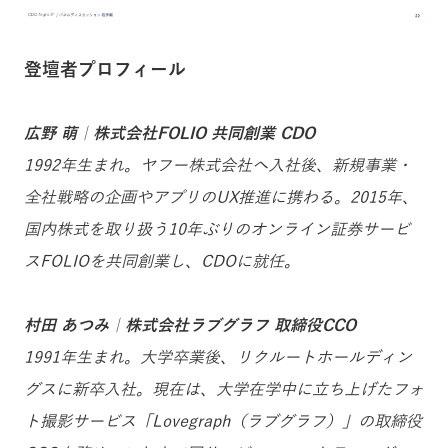
登壇者プロフィール
広野 萌｜株式会社FOLIO 共同創業 CDO
1992年生まれ。ヤフー株式会社へ入社後、新規事業・
全社戦略の企画やアプリのUX推進に携わる。2015年、
国内株式を取り扱う10年ぶりのオンライン証券サービ
スFOLIOを共同創業し、CDOに就任。
村田 あつみ｜株式会社ラブグラフ 取締役CCO
1991年生まれ。大学卒業後、リクルートホールディン
グスに新卒入社。現在は、大学在学中に立ち上げたフォ
ト撮影サービス「Lovegraph（ラブグラフ）」の取締役