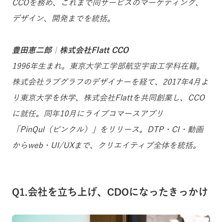
CCOを務め、これまで同サービスのマーケティング、
デザイン、開発までを統括。
豊田恵二郎｜株式会社Flatt CCO
1996年生まれ。東京大学工学部航空宇宙工学科在籍。
株式会社ラブグラフのデザイナーを経て、2017年4月よ
り東京大学を休学、株式会社Flattを共同創業し、CCO
に就任。同年10月にライブコマースアプリ
「PinQul（ピンクル）」をリリース。DTP・CI・動画
からweb・UI/UXまで、クリエイティブ全体を統括。
Q1.会社を立ち上げ、CDOになったきっかけ