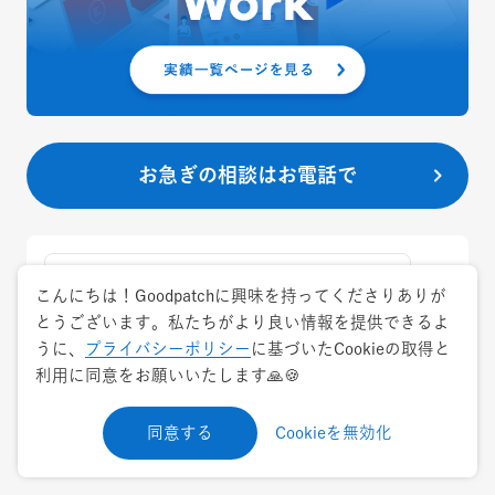
お急ぎの相談はお電話で
こんにちは！Goodpatchに興味を持ってくださりありが
とうございます。私たちがより良い情報を提供できるよ
うに、
プライバシーポリシー
に基づいたCookieの取得と
利用に同意をお願いいたします🙏🍪
Prev
Next
同意する
Cookieを無効化