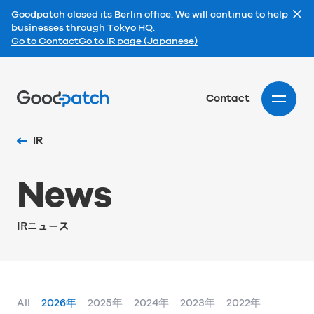
Goodpatch closed its Berlin office. We will continue to help
businesses through Tokyo HQ.
Go to Contact
Go to IR page (Japanese)
Home
Contact
IR
N
e
w
s
IRニュース
All
2026年
2025年
2024年
2023年
2022年