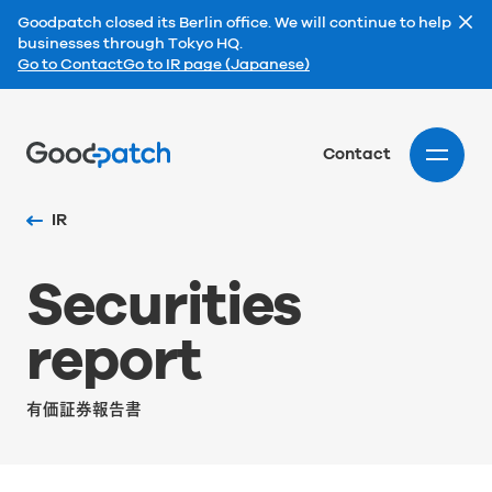
Goodpatch closed its Berlin office. We will continue to help
businesses through Tokyo HQ.
Go to Contact
Go to IR page (Japanese)
Home
Contact
IR
S
e
c
u
r
i
t
i
e
s
r
e
p
o
r
t
有価証券報告書