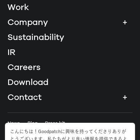
Work
Company
+
Sustainability
IR
Careers
Download
Contact
+
News
Blog
Press kit
こんにちは！Goodpatchに興味を持ってくださりありが
とうございます。私たちがより良い情報を提供できるよ
Tokyo
Osaka
Anywhere