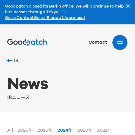
Goodpatch closed its Berlin office. We will continue to help
businesses through Tokyo HQ.
Go to Contact
Go to IR page (Japanese)
Home
Contact
IR
N
e
w
s
IRニュース
All
2026年
2025年
2024年
2023年
2022年