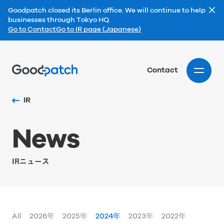
Goodpatch closed its Berlin office. We will continue to help
businesses through Tokyo HQ.
Go to Contact
Go to IR page (Japanese)
Home
Contact
IR
N
e
w
s
IRニュース
All
2026年
2025年
2024年
2023年
2022年