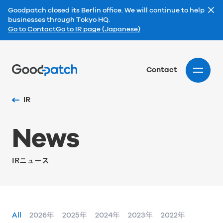
Goodpatch closed its Berlin office. We will continue to help
businesses through Tokyo HQ.
Go to Contact
Go to IR page (Japanese)
Home
Contact
IR
N
e
w
s
IRニュース
All
2026年
2025年
2024年
2023年
2022年