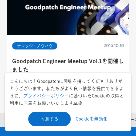
2015.10.16
ナレッジ・ノウハウ
Goodpatch Engineer Meetup Vol.1を開催し
ました
こんにちは！Goodpatchに興味を持ってくださりありが
開発
とうございます。私たちがより良い情報を提供できるよ
うに、
プライバシーポリシー
に基づいたCookieの取得と
利用に同意をお願いいたします🙏🍪
同意する
Cookieを無効化
Blog Top
トレンド
10月1日デザインの日にPrott正式リリー