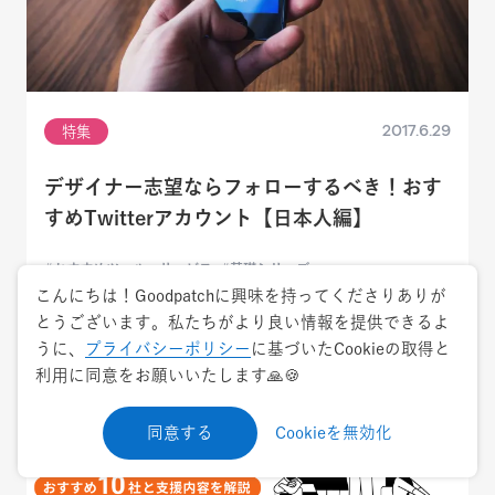
2017.6.29
特集
デザイナー志望ならフォローするべき！おす
すめTwitterアカウント【日本人編】
おすすめツール・サービス
基礎シリーズ
こんにちは！Goodpatchに興味を持ってくださりありが
とうございます。私たちがより良い情報を提供できるよ
うに、
プライバシーポリシー
に基づいたCookieの取得と
利用に同意をお願いいたします🙏🍪
同意する
Cookieを無効化