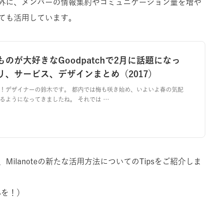
外に、メンバーの情報集約やコミュニケーション量を増や
ても活用しています。
ものが大好きなGoodpatchで2月に話題になっ
リ、サービス、デザインまとめ（2017）
！デザイナーの鈴木です。 都内では梅も咲き始め、いよいよ春の気配
るようになってきましたね。 それでは …
ilanoteの新たな活用方法についてのTipsをご紹介しま
心を！）