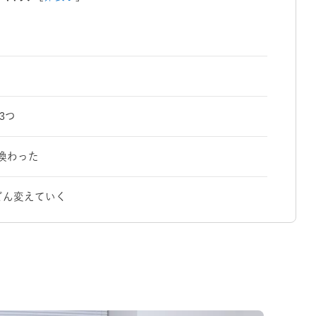
の3つ
換わった
どん変えていく