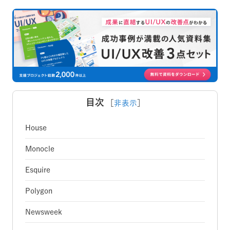
目次
［
非表示
］
House
Monocle
Esquire
Polygon
Newsweek