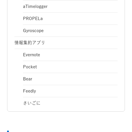
aTimelogger
PROPELa
Gyroscope
情報集約アプリ
Evernote
Pocket
Bear
Feedly
さいごに