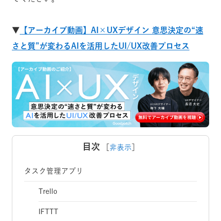
▼
【アーカイブ動画】AI×UXデザイン 意思決定の“速
さと質”が変わるAIを活用したUI/UX改善プロセス
目次
［
非表示
］
タスク管理アプリ
Trello
IFTTT