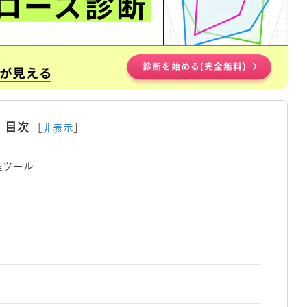
目次
［
非表示
］
理ツール