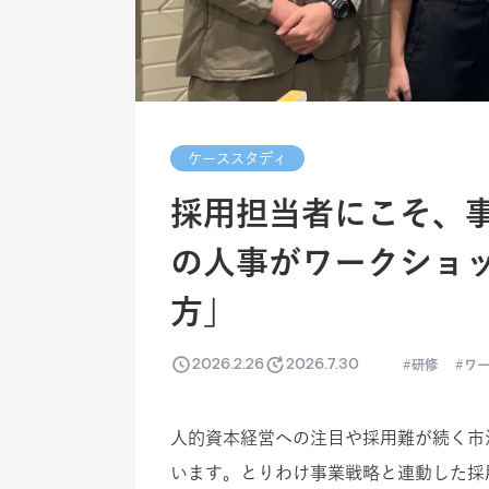
ケーススタディ
採用担当者にこそ、
の人事がワークショ
方」
2026.2.26
2026.7.30
研修
ワ
人的資本経営への注目や採用難が続く市
います。とりわけ事業戦略と連動した採