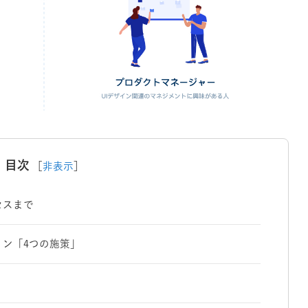
目次
［
非表示
］
セスまで
ョン「4つの施策」