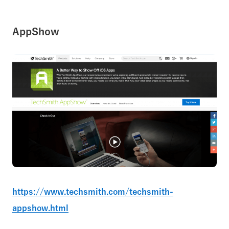
AppShow
https://www.techsmith.com/techsmith-
appshow.html