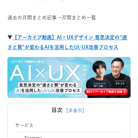
過去の月間まとめ記事→月間まとめ一覧
▼
【アーカイブ動画】AI×UXデザイン 意思決定の“速
さと質”が変わるAIを活用したUI/UX改善プロセス
目次
［
非表示
］
サービス
Zoommy