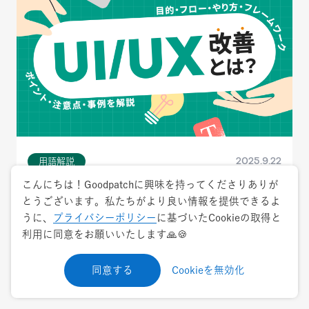
2025.9.22
用語解説
こんにちは！Goodpatchに興味を持ってくださりありが
UI/UX改善とは？目的・フロー・やり方・フ
とうございます。私たちがより良い情報を提供できるよ
レームワーク・ポイント・注意点・事例を解
うに、
プライバシーポリシー
に基づいたCookieの取得と
説【チェックリスト付】
利用に同意をお願いいたします🙏🍪
UIデザイン
UXデザイン
同意する
Cookieを無効化