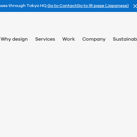
esses through Tokyo HQ.
Go to Contact
Go to IR page (Japanese)
Why design
Services
Work
Company
Sustainabi