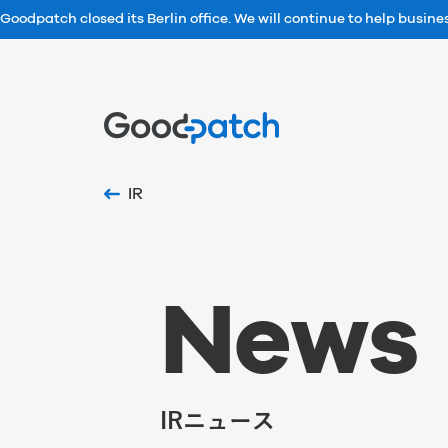
Goodpatch closed its Berlin office. We will continue to help busin
Home
IR
N
e
w
s
IRニュース