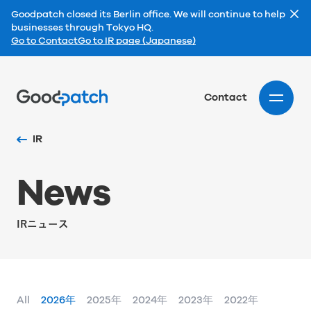
Goodpatch closed its Berlin office. We will continue to help
businesses through Tokyo HQ.
Go to Contact
Go to IR page (Japanese)
Home
Contact
IR
N
e
w
s
IRニュース
All
2026年
2025年
2024年
2023年
2022年