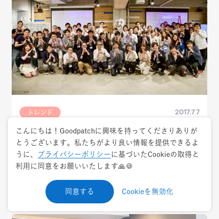
2017.7.7
トレンド
こんにちは！Goodpatchに興味を持ってくださりありが
プロダクト開発からワークショップ設計ま
とうございます。私たちがより良い情報を提供できるよ
で！Prott User Meetup vol.20イベントレポ
うに、
プライバシーポリシー
に基づいたCookieの取得と
ート
利用に同意をお願いいたします🙏🍪
イベントレポート
ワークショップ
Prott
同意する
Cookieを無効化