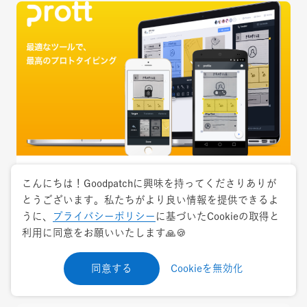
2018.4.20
トレンド
こんにちは！Goodpatchに興味を持ってくださりありが
とうございます。私たちがより良い情報を提供できるよ
Prottユーザー必見！開発メンバーおすすめ活
うに、
プライバシーポリシー
に基づいたCookieの取得と
用TIPSまとめ
利用に同意をお願いいたします🙏🍪
プロトタイピング
Prott
同意する
Cookieを無効化