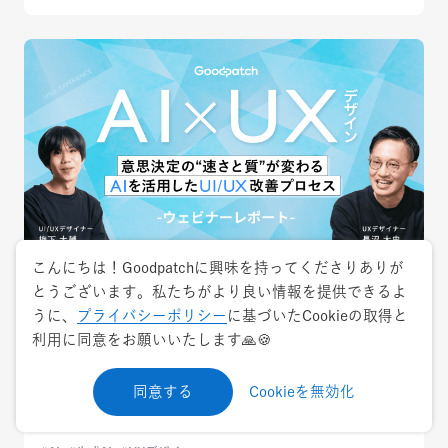
こんにちは！Goodpatchに興味を持ってくださりありが
とうございます。私たちがより良い情報を提供できるよ
2026.1.7
ナレッジ・ノウハウ
うに、
プライバシーポリシー
に基づいたCookieの取得と
利用に同意をお願いいたします🙏🍪
【AI × UXデザイン】意思決定の速さと質が
変わるAIを活用したUI/UX改善プロセス（ウ
同意する
Cookieを無効化
ェビナーレポート）