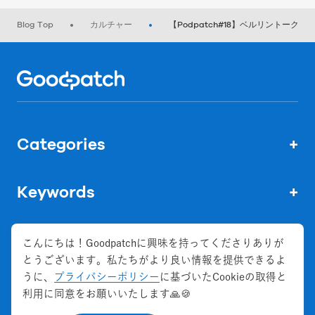
Blog Top
カルチャー
【Podpatch#18】ベルリントーク
Home
Categories
+
Keywords
+
こんにちは！Goodpatchに興味を持ってくださりありが
とうございます。私たちがより良い情報を提供できるよ
株式会社グッドパッチ
うに、
プライバシーポリシー
に基づいたCookieの取得と
会社概要
利用に同意をお願いいたします🙏🍪
お問い合わせ