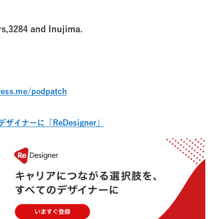
s,3284 and Inujima.
press.me/podpatch
イナーに「ReDesigner」