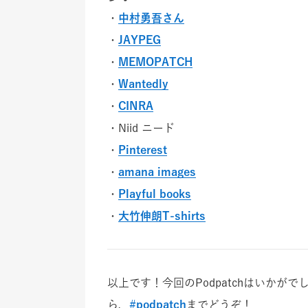
・
中村勇吾さん
・
JAYPEG
・
MEMOPATCH
・
Wantedly
・
CINRA
・Niid ニード
・
Pinterest
・
amana images
・
Playful books
・
大竹伸朗T-shirts
以上です！今回のPodpatchはいか
ら、
#podpatch
までどうぞ！