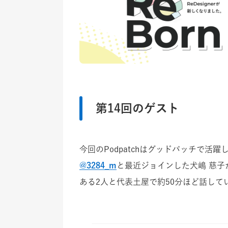
第14回のゲスト
今回のPodpatchはグッドパッチで活
@3284_m
と最近ジョインした犬嶋 慈
ある2人と代表土屋で約50分ほど話して