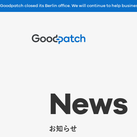
Goodpatch closed its Berlin office. We will continue to help busin
Home
N
e
w
s
お知らせ