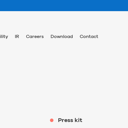
lity
IR
Careers
Download
Contact
Press kit