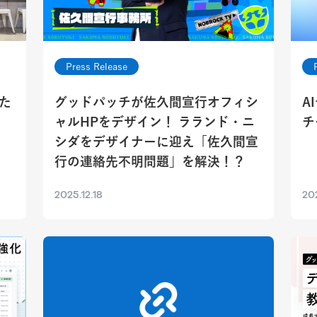
Press Release
た
グッドパッチが佐久間宣行オフィシ
A
ャルHPをデザイン！ ラランド・ニ
チ
シダをデザイナーに迎え「佐久間宣
行の連絡先不明問題」を解決！？
2025.12.18
202