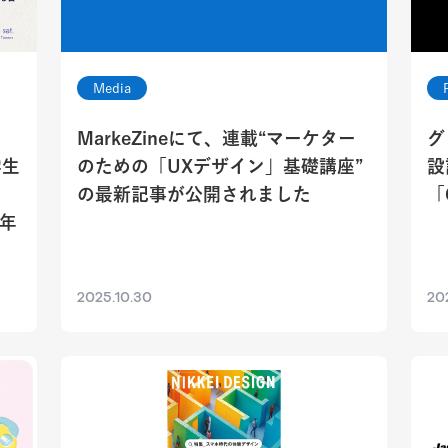
Media
MarkeZineにて、連載“マーケター
グ
学生
のための「UXデザイン」基礎講座”
設
の最新記事が公開されました
「
6年
2025.10.30
20