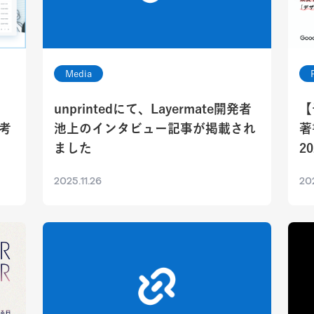
Media
unprintedにて、Layermate開発者
【
考
池上のインタビュー記事が掲載され
著
ました
2
2025.11.26
202