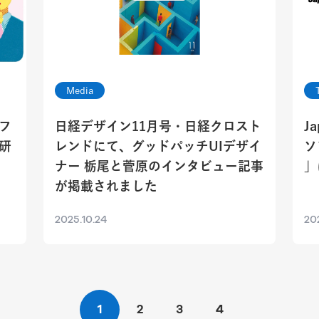
Media
フ
日経デザイン11月号・日経クロスト
J
研
レンドにて、グッドパッチUIデザイ
ソ
ナー 栃尾と菅原のインタビュー記事
」
が掲載されました
2025.10.24
202
1
2
3
4