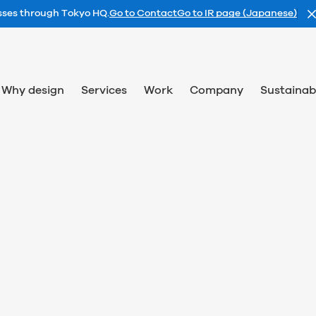
esses through Tokyo HQ.
Go to Contact
Go to IR page (Japanese)
Why design
Services
Work
Company
Sustainabi