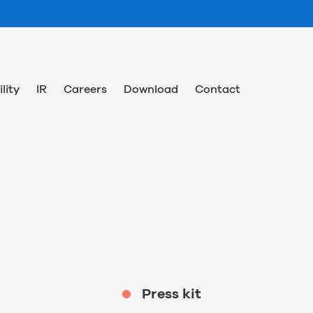
lity
IR
Careers
Download
Contact
Press kit