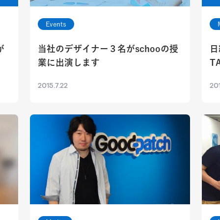
Events
が
当社のデザイナー３名がschooの授
日
業に出演します
T
2015.7.22
201