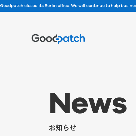
Goodpatch closed its Berlin office. We will continue to help busin
Home
N
e
w
s
お知らせ