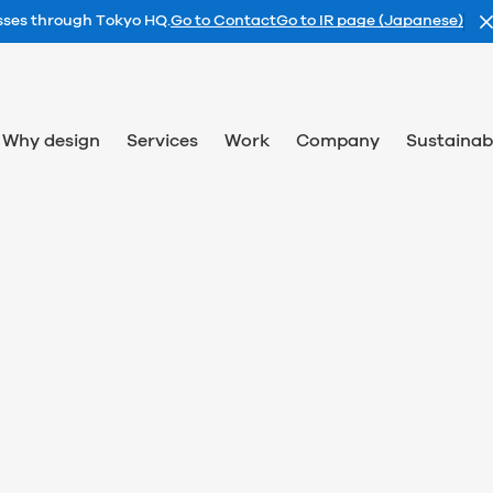
esses through Tokyo HQ.
Go to Contact
Go to IR page (Japanese)
Why design
Services
Work
Company
Sustainabi