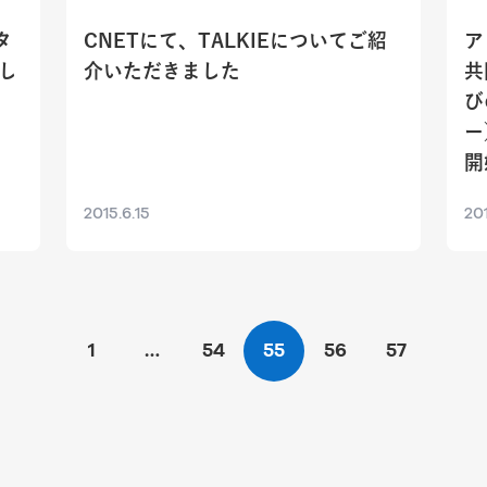
タ
CNETにて、TALKIEについてご紹
ア
し
介いただきました
共
び
ー
開
2015.6.15
201
1
…
54
55
56
57