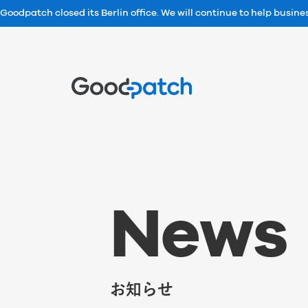
Goodpatch closed its Berlin office. We will continue to help busin
Home
N
e
w
s
お知らせ