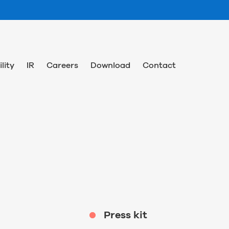
lity
IR
Careers
Download
Contact
Press kit