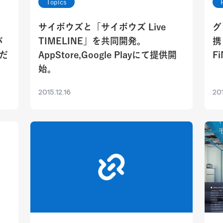
Topics
サイボウズと「サイボウズ Live
グ
バ
TIMELINE」を共同開発。
携
だ
AppStore,Google Playにて提供開
F
始。
2015.12.16
201