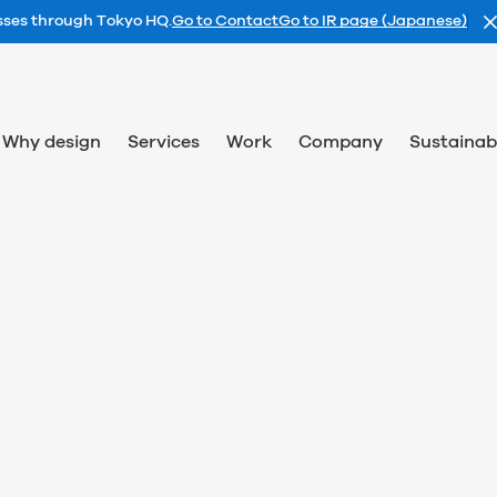
esses through Tokyo HQ.
Go to Contact
Go to IR page (Japanese)
Why design
Services
Work
Company
Sustainabi