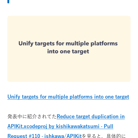
Unify targets for multiple platforms into one target
発表中に紹介されてた
Reduce target duplication in
APIKit.xcodeproj by kishikawakatsumi · Pull
Request #110 · ishkawa/APIKit
を見ると、具体的に