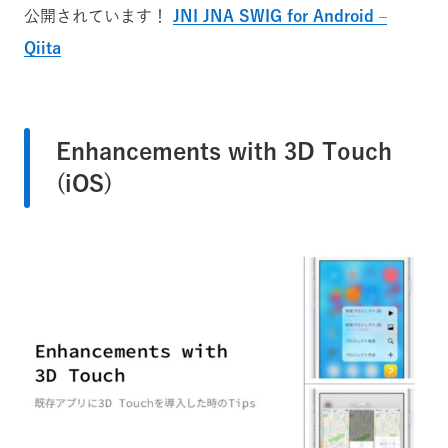
公開されています！
JNI JNA SWIG for Android –
Qiita
Enhancements with 3D Touch
(iOS)