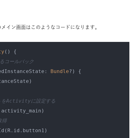
プリのメイン画面はこのようなコードになります。
ty
() {

れるコールバック
edInstanceState: 
Bundle
?)
 {

anceState)

をActivityに設定する
activity_main)

取得
d(R.id.button1)
