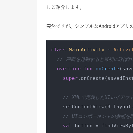
しご紹介します。
突然ですが、シンプルなAndroidア
class
MainActivity
 : 
Activi
// 画面を起動すると最初に呼ば
override
fun
onCreate
(sav
super
.onCreate(savedInst
// XMLで定義したUIレイアウト
    setContentView(R.layout.
// UIコンポーネントの参照を
val
 button = findViewByI