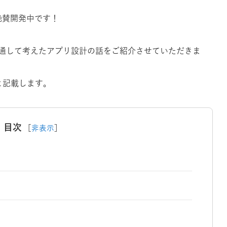
も絶賛開発中です！
通して考えたアプリ設計の話をご紹介させていただきま
と記載します。
目次
［
非表示
］