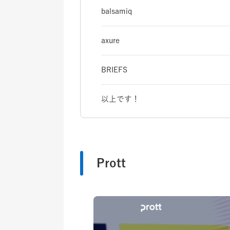
balsamiq
axure
BRIEFS
以上です！
Prott