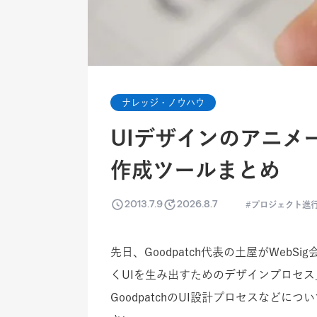
ナレッジ・ノウハウ
UIデザインのアニメ
作成ツールまとめ
2013.7.9
2026.8.7
プロジェクト進行
先日、Goodpatch代表の土屋がWe
くUIを生み出すためのデザインプロセ
GoodpatchのUI設計プロセスなどにつ