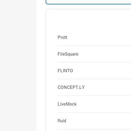
Prott
FileSquare
FLINTO
CONCEPT.LY
LiveMock
fluid