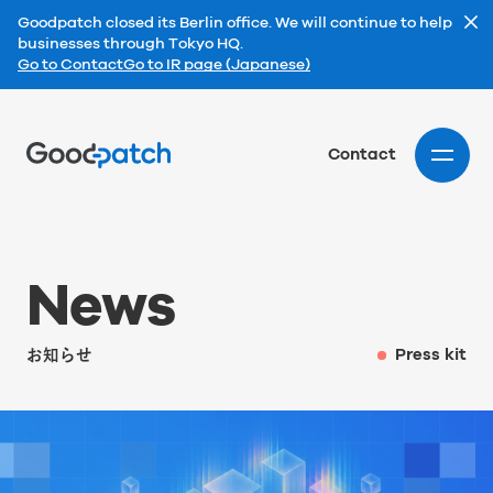
Goodpatch closed its Berlin office. We will continue to help
businesses through Tokyo HQ.
Go to Contact
Go to IR page (Japanese)
Home
Contact
N
e
w
s
お知らせ
Press kit