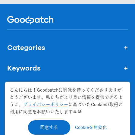
Home
Categories
+
Keywords
+
こんにちは！Goodpatchに興味を持ってくださりありが
とうございます。私たちがより良い情報を提供できるよ
株式会社グッドパッチ
うに、
プライバシーポリシー
に基づいたCookieの取得と
会社概要
利用に同意をお願いいたします🙏🍪
お問い合わせ
同意する
Cookieを無効化
©
2026
Goodpatch Inc. All Rights Reserved.