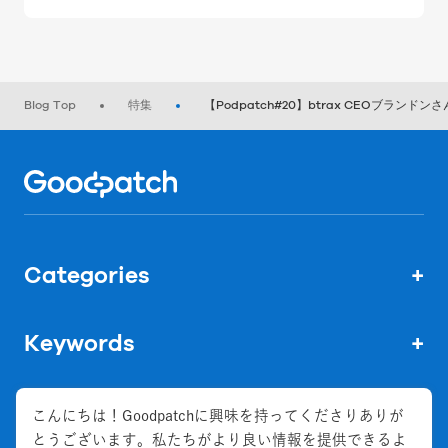
Blog Top
特集
【Podpatch#20】btrax CEOブラン
Home
Categories
+
Keywords
+
こんにちは！Goodpatchに興味を持ってくださりありが
とうございます。私たちがより良い情報を提供できるよ
株式会社グッドパッチ