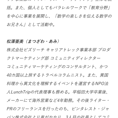
括。また、個人としてもパラレルワークで「教育分野」
を中心に事業を展開し、「数学の楽しさを伝える数学の
お兄さん」として活動中。
松澤亜美（まつざわ・あみ）
株式会社ビズリーチ キャリアトレック事業本部 プロダ
クトマーケティング部 コミュニティディレクター
コミュニティマーケティングのコンサルタント、かつ
40カ国以上旅するトラベルコラムニスト。また、異国
料理から異文化を理解するイベントを運営するNPO法
人LunchTripの代表理事も務める。早稲田大学卒業後、
メーカーにて海外営業など4年勤務。その後ライター・
PRのフリーランスを行ったのち、ピンタレスト・ジャ
パン株式会社より声がかかり、3人目の社員としてコミ