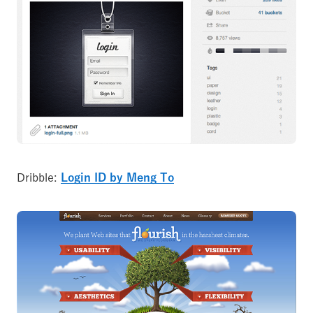
Dribble:
Login ID by Meng To