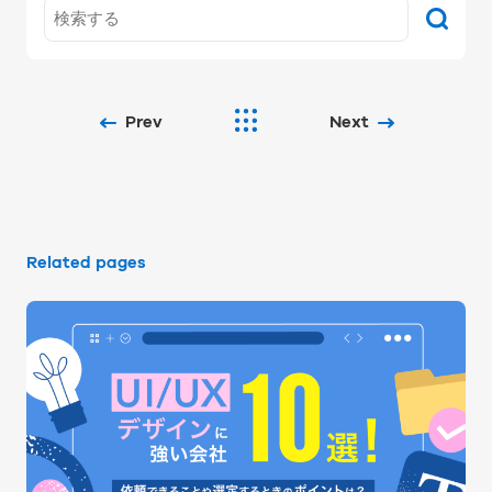
Prev
Next
Related pages