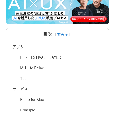
目次
［
非表示
］
アプリ
Fit’s FESTIVAL PLAYER
MUJI to Relax
Tep
サービス
Flinto for Mac
Principle