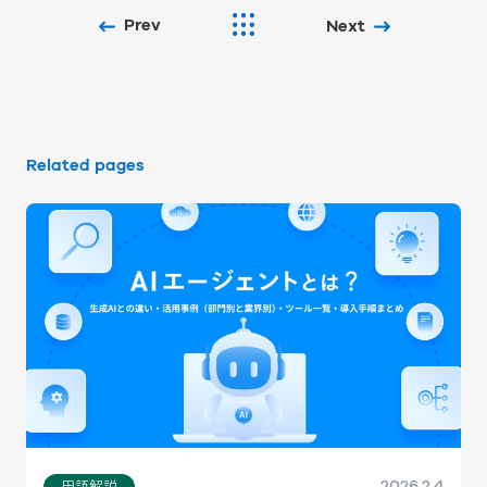
Prev
Next
Related pages
2026.2.4
用語解説