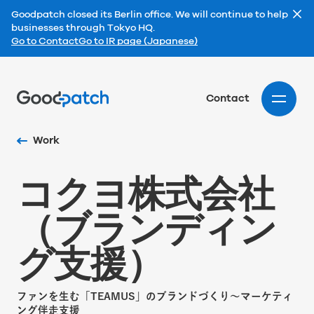
Goodpatch closed its Berlin office. We will continue to help
businesses through Tokyo HQ.
Go to Contact
Go to IR page (Japanese)
Home
Contact
Work
コ
ク
ヨ
株
式
会
社
（
ブ
ラ
ン
デ
ィ
ン
グ
支
援
）
ファンを生む「TEAMUS」のブランドづくり〜マーケティ
ング伴走支援