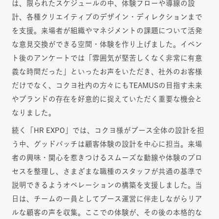
は、限られたスケジュールの中、体験フローや導線の設
計、各種クリエイティブのデザイン・ディレクションまで
を支援。来場者が組織やマネジメントの課題について活発
な意見交換ができる空間・体験を作り上げました。イベン
ト後のアンケートでは「雰囲気が堅苦しくなく非常に有意
義な時間だった」といったお声をいただき、社外のお客様
だけでなく、コクヨ社内の方々にもTEAMUSの目指す未来
やブランドの存在を好意的に捉えていただく重要な機会と
なりました。
続く「HR EXPO」では、コクヨ様がブース全体の設計を担
う中、グッドパッチは顧客体験の設計を中心に担当。来場
者の興味・関心を惹きつけるスムーズな動線や体験のプロ
セスを整理し、さまざまな職種のスタッフが共通の基準で
説明できるようオペレーションの構築を支援しました。当
日は、チームの一員としてブース運営に伴走しながらリア
ルな顧客の声を収集。ここでの体験が、その後の本格的な