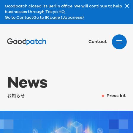
Goodpatch closed its Berlin office. We will continue to help
businesses through Tokyo HQ.
Go to Contact
Go to IR page (Japanese)
Home
Contact
N
e
w
s
お知らせ
Press kit