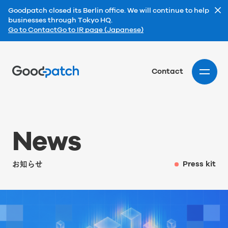
Goodpatch closed its Berlin office. We will continue to help
businesses through Tokyo HQ.
Go to Contact
Go to IR page (Japanese)
Home
Contact
N
e
w
s
お知らせ
Press kit