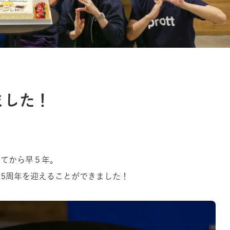
えました！
してから早５年。
tは5周年を迎えることができました！