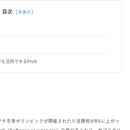
目次
［
非表示
］
活用できるPrott
は、ソチ冬季オリンピックが開催されたり消費税が8%に上がっ