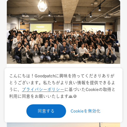
2017.10.17
トレンド
こんにちは！Goodpatchに興味を持ってくださりありが
とうございます。私たちがより良い情報を提供できるよ
Prottは3歳になりました！
うに、
プライバシーポリシー
に基づいたCookieの取得と
利用に同意をお願いいたします🙏🍪
Prott
同意する
Cookieを無効化