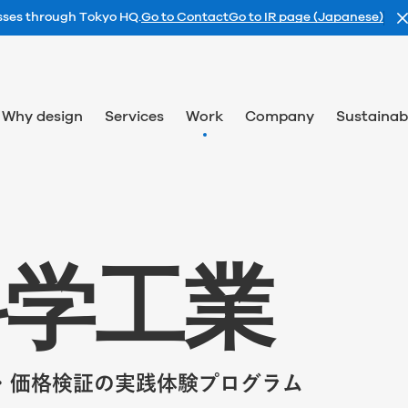
esses through Tokyo HQ.
Go to Contact
Go to IR page (Japanese)
Why design
Services
Work
Company
Sustainabi
科
学
工
業
・価格検証の実践体験プログラム