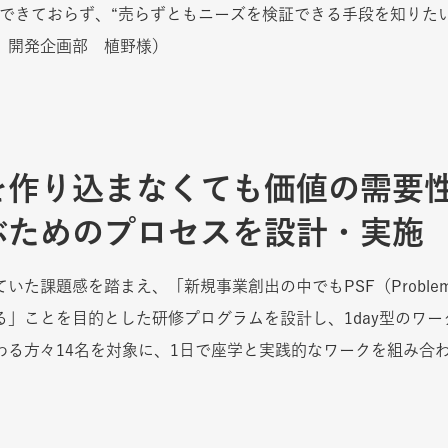
かできておらず、“売らずともニーズを検証できる手段を知りた
 開発企画部 植野様）
を作り込まなくても価値の需要
ぶためのプロセスを設計・実施
課題感を踏まえ、「新規事業創出の中でもPSF（Problem Sol
る」ことを目的とした研修プログラムを設計し、1day型のワ
わる方々14名を対象に、1日で座学と実践的なワークを組み合