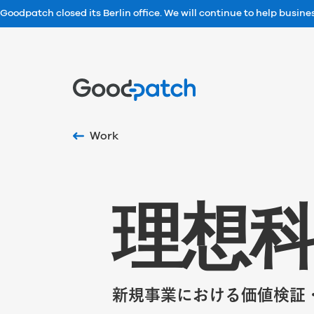
Goodpatch closed its Berlin office. We will continue to help busin
Home
Work
理
想
新規事業における価値検証