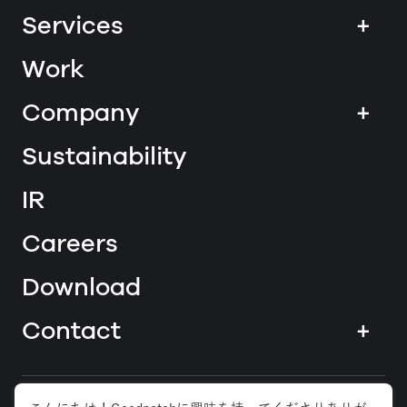
Services
+
Work
Company
+
Sustainability
IR
Careers
Download
Contact
+
News
Blog
Press kit