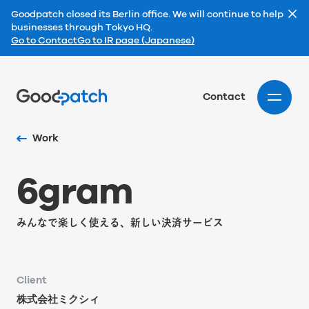
Goodpatch closed its Berlin office. We will continue to help
businesses through Tokyo HQ.
Go to Contact
Go to IR page (Japanese)
Home
Contact
Work
6
g
r
a
m
みんなで楽しく使える、新しい決済サービス
Client
株式会社ミクシィ