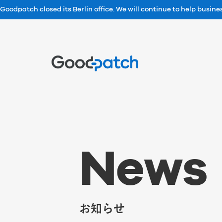
Goodpatch closed its Berlin office. We will continue to help busin
Home
N
e
w
s
お知らせ