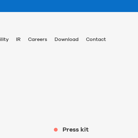
lity
IR
Careers
Download
Contact
Press kit