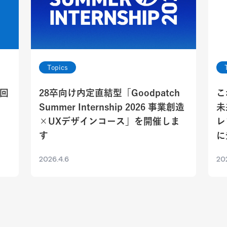
Topics
5回
28卒向け内定直結型「Goodpatch
こ
Summer Internship 2026 事業創造
未
×UXデザインコース」を開催しま
レ
す
に
2026.4.6
202