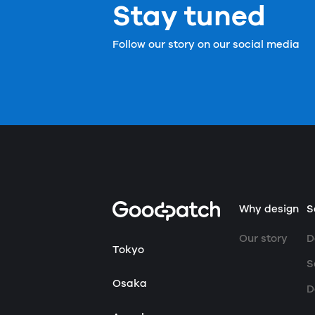
Stay tuned
Follow our story on our social media
Home
Why design
S
Our story
D
Tokyo
S
Osaka
D