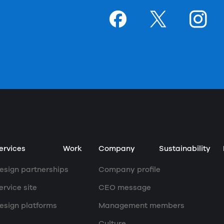
Goodpatchの
ページ
Goodpatchの
ページ
Goodpat
ペー
ervices
Work
Company
Sustainability
esign partnerships
Company profile
ervice site
CEO message
esign platforms
Management members
Culture