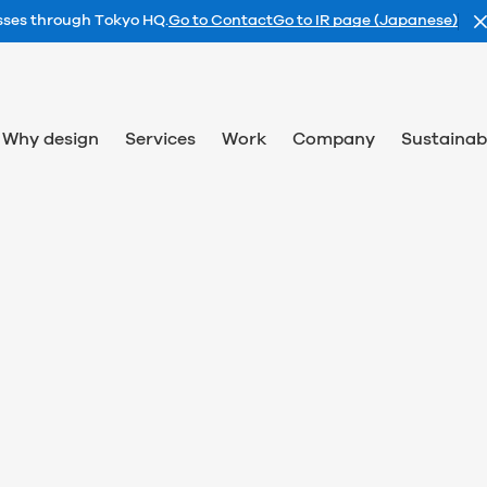
esses through Tokyo HQ.
Go to Contact
Go to IR page (Japanese)
Why design
Services
Work
Company
Sustainabi