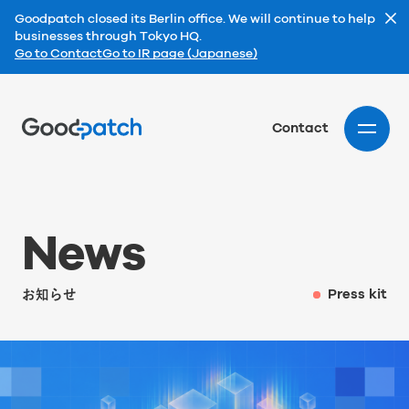
Goodpatch closed its Berlin office. We will continue to help
businesses through Tokyo HQ.
Go to Contact
Go to IR page (Japanese)
Home
Contact
N
e
w
s
お知らせ
Press kit