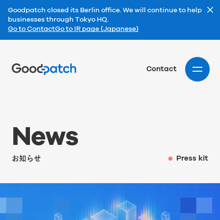
Goodpatch closed its Berlin office. We will continue to help
businesses through Tokyo HQ.
Go to Contact
Go to IR page (Japanese)
Home
Contact
N
e
w
s
お知らせ
Press kit