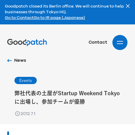
Goodpatch closed its Berlin office. We will continue to help
businesses through Tokyo HQ.
Go to Contact
Go to IR page (Japanese)
Home
Contact
News
Events
弊社代表の土屋がStartup Weekend Tokyo
に出場し、参加チームが優勝
2012.7.1