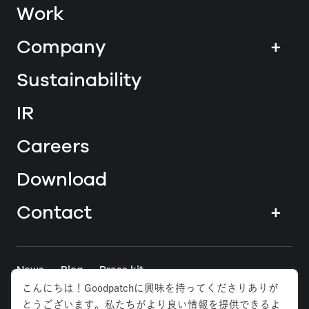
Work
Company
+
Sustainability
IR
Careers
Download
Contact
+
News
Blog
Press kit
こんにちは！Goodpatchに興味を持ってくださりありが
とうございます。私たちがより良い情報を提供できるよ
Tokyo
Osaka
Anywhere