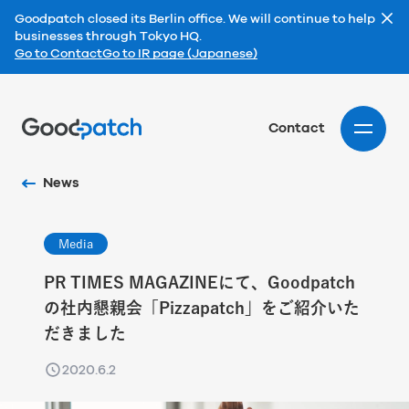
Goodpatch closed its Berlin office. We will continue to help
businesses through Tokyo HQ.
Go to Contact
Go to IR page (Japanese)
Home
Contact
News
Media
PR TIMES MAGAZINEにて、Goodpatch
の社内懇親会「Pizzapatch」をご紹介いた
だきました
2020.6.2