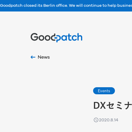
Goodpatch closed its Berlin office. We will continue to help busin
Home
News
Events
DXセミナ
2020.8.14