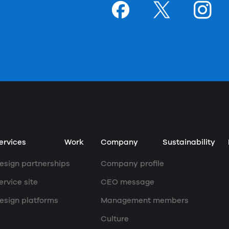
Goodpatchの
ページ
Goodpatchの
ページ
Goodpat
ペー
ervices
Work
Company
Sustainability
esign partnerships
Company profile
ervice site
CEO message
esign platforms
Management members
Culture