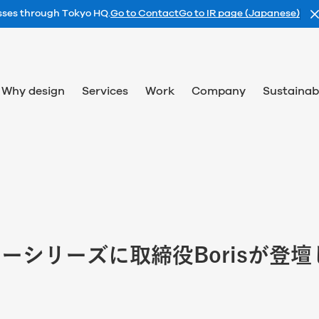
esses through Tokyo HQ.
Go to Contact
Go to IR page (Japanese)
Why design
Services
Work
Company
Sustainabi
ーシリーズに取締役Borisが登