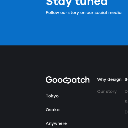
Stay tuned
Follow our story on our social media
Home
Why design
S
Our story
D
Tokyo
S
Osaka
D
Anywhere