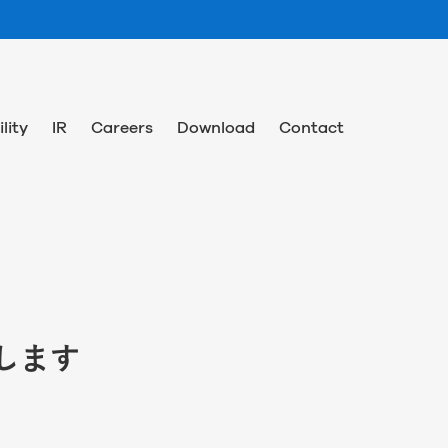
lity
IR
Careers
Download
Contact
壇します