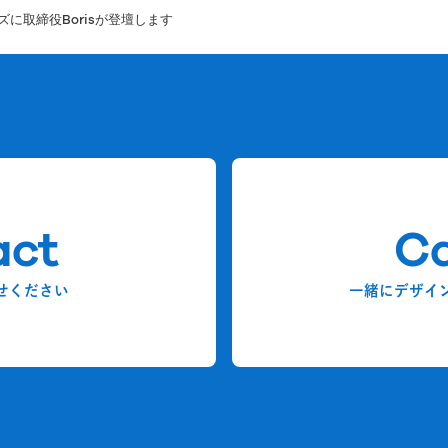
ズに取締役Borisが登壇します
act
Ca
せください
一緒にデザイ