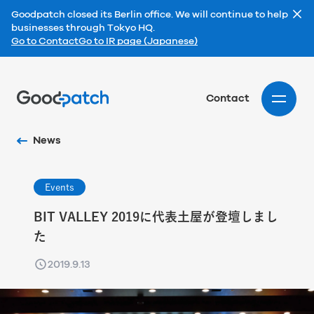
Goodpatch closed its Berlin office. We will continue to help
businesses through Tokyo HQ.
Go to Contact
Go to IR page (Japanese)
Home
Contact
News
Events
BIT VALLEY 2019に代表土屋が登壇しまし
た
2019.9.13