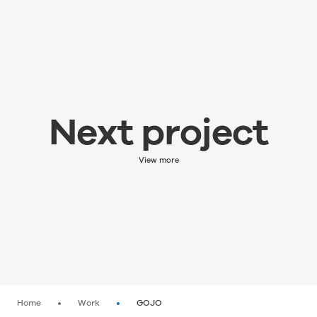
Next project
Next project
次の実績を見る
View more
Home
Work
GOJO