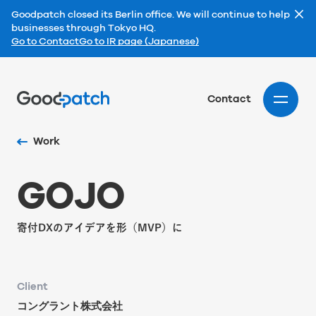
Goodpatch closed its Berlin office. We will continue to help
businesses through Tokyo HQ.
Go to Contact
Go to IR page (Japanese)
Home
Contact
Work
G
O
J
O
寄付DXのアイデアを形（MVP）に
Client
コングラント株式会社